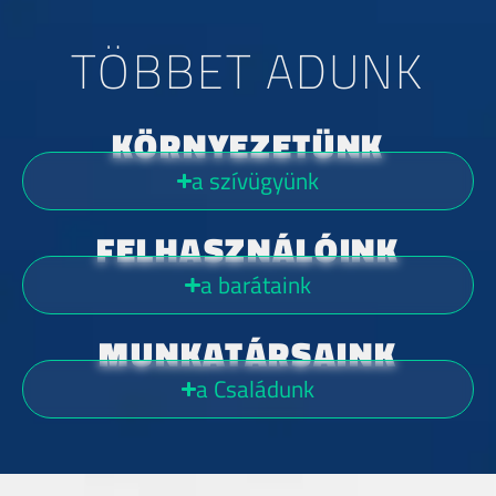
TÖBBET ADUNK
KÖRNYEZETÜNK
a szívügyünk
FELHASZNÁLÓINK
a barátaink
MUNKATÁRSAINK
a Családunk