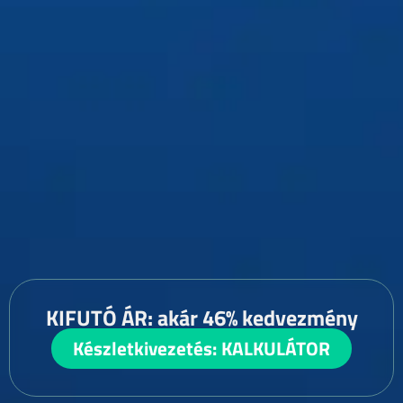
KIFUTÓ ÁR: akár 46% kedvezmény
Készletkivezetés: KALKULÁTOR