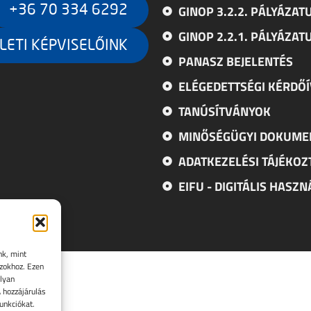
GINOP 3.2.2. PÁLYÁZAT
+36 70 334 6292
GINOP 2.2.1. PÁLYÁZAT
LETI KÉPVISELŐINK
PANASZ BEJELENTÉS
ELÉGEDETTSÉGI KÉRDŐÍ
TANÚSÍTVÁNYOK
MINŐSÉGÜGYI DOKUM
ADATKEZELÉSI TÁJÉKOZ
EIFU - DIGITÁLIS HASZ
nk, mint
azokhoz. Ezen
olyan
 hozzájárulás
unkciókat.