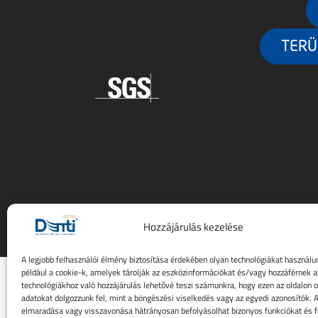
TERÜ
Hozzájárulás kezelése
A legjobb felhasználói élmény biztosítása érdekében olyan technológiákat használu
például a cookie-k, amelyek tárolják az eszközinformációkat és/vagy hozzáférnek 
technológiákhoz való hozzájárulás lehetővé teszi számunkra, hogy ezen az oldalon 
adatokat dolgozzunk fel, mint a böngészési viselkedés vagy az egyedi azonosítók. A
elmaradása vagy visszavonása hátrányosan befolyásolhat bizonyos funkciókat és f