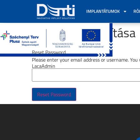
IMPLANTÁTUMOK
RÓ
Jelszó visszaállítása
Reset Password
Please enter your email address or username. You w
LacaAdmin
Reset Password