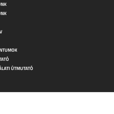
UNK
UNK
V
ENTUMOK
TATÓ
NÁLATI ÚTMUTATÓ