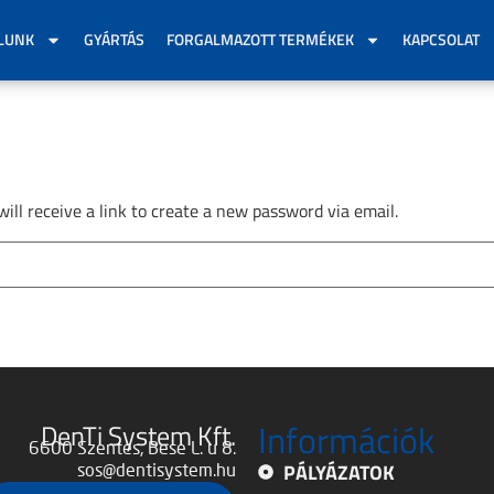
LUNK
GYÁRTÁS
FORGALMAZOTT TERMÉKEK
KAPCSOLAT
ill receive a link to create a new password via email.
Információk
DenTi System Kft.
6600 Szentes, Bese L. u 8.
PÁLYÁZATOK
sos@dentisystem.hu